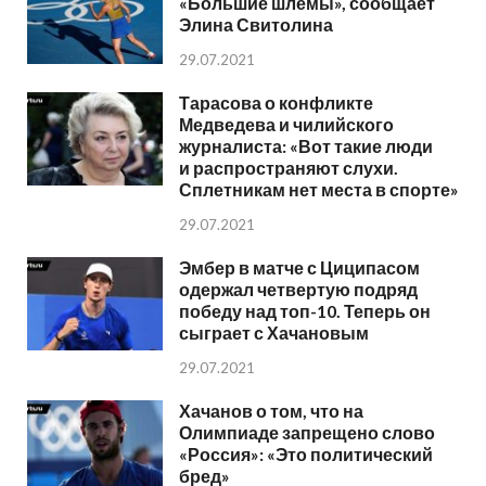
«Большие шлемы», сообщает
Элина Свитолина
29.07.2021
Тарасова о конфликте
Медведева и чилийского
журналиста: «Вот такие люди
и распространяют слухи.
Сплетникам нет места в спорте»
29.07.2021
Эмбер в матче с Циципасом
одержал четвертую подряд
победу над топ-10. Теперь он
сыграет с Хачановым
29.07.2021
Хачанов о том, что на
Олимпиаде запрещено слово
«Россия»: «Это политический
бред»