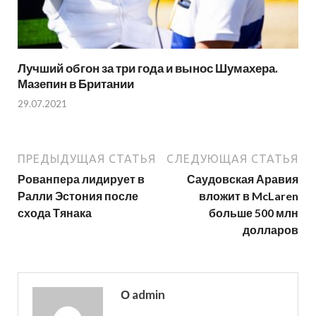
Лучший обгон за три года и вынос Шумахера.
Мазепин в Британии
29.07.2021
ПРЕДЫДУЩАЯ СТАТЬЯ
СЛЕДУЮЩАЯ СТАТЬЯ
Рованпера лидирует в
Саудовская Аравия
Ралли Эстония после
вложит в McLaren
схода Тянака
больше 500 млн
долларов
О admin