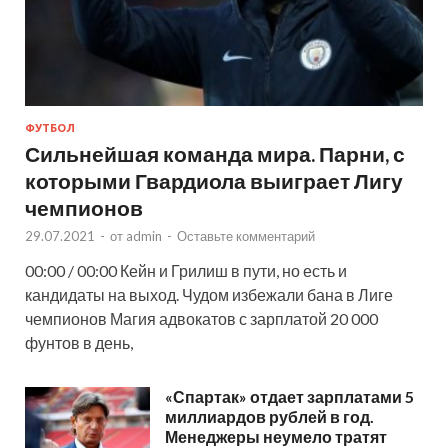
ФУТБОЛ
Сильнейшая команда мира. Парни, с
которыми Гвардиола выиграет Лигу
чемпионов
29.07.2021
-
от
admin
-
Оставьте комментарий
00:00 / 00:00 Кейн и Грилиш в пути, но есть и
кандидаты на выход. Чудом избежали бана в Лиге
чемпионов Магия адвокатов с зарплатой 20 000
фунтов в день,
«Спартак» отдает зарплатами 5
миллиардов рублей в год.
Менеджеры неумело тратят