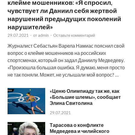
клейме мошенников: «Я спросил,
чувствует ли Даниил себя жертвой
нарушений предыдущих поколений
нарушителей»
29.07.2021
-
от
admin
-
Оставьте комментарий
Журналист Себастьян Варела Намиас пояснил свой
вопрос о клейме мошенников на российских
спортсменах, который он задал Даниилу Медведеву.
«Произошла большая ошибка. Я думаю, меня просто
не так поняли. Может, не услышали мой вопрос? …
«Ценю Олимпиаду так же, как
«Большие шлемы», сообщает
Элина Свитолина
29.07.2021
Тарасова о конфликте
Медведева и чилийского