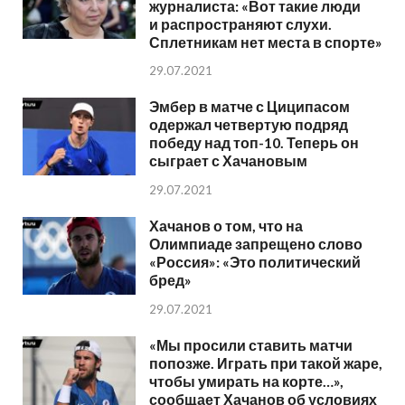
журналиста: «Вот такие люди
и распространяют слухи.
Сплетникам нет места в спорте»
29.07.2021
Эмбер в матче с Циципасом
одержал четвертую подряд
победу над топ-10. Теперь он
сыграет с Хачановым
29.07.2021
Хачанов о том, что на
Олимпиаде запрещено слово
«Россия»: «Это политический
бред»
29.07.2021
«Мы просили ставить матчи
попозже. Играть при такой жаре,
чтобы умирать на корте…»,
сообщает Хачанов об условиях