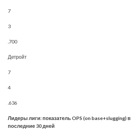
7
3
.700
Детройт
7
4
.636
Лидеры лиги: показатель
OPS (
on
base+
slugging) в
последние 30 дней