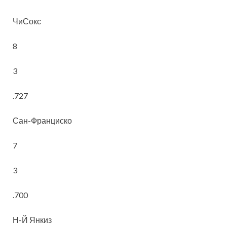
ЧиСокс
8
3
.727
Сан-Франциско
7
3
.700
Н-Й Янкиз