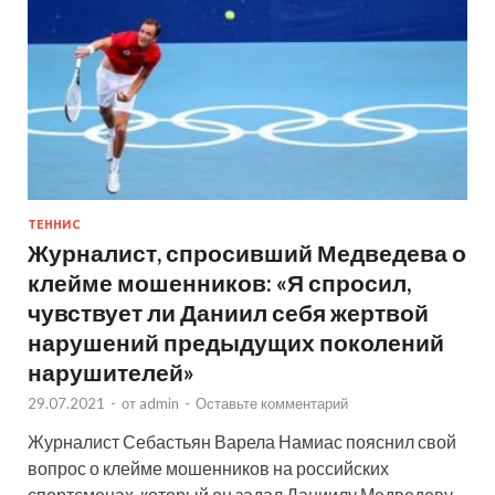
ТЕННИС
Журналист, спросивший Медведева о
клейме мошенников: «Я спросил,
чувствует ли Даниил себя жертвой
нарушений предыдущих поколений
нарушителей»
29.07.2021
-
от
admin
-
Оставьте комментарий
Журналист Себастьян Варела Намиас пояснил свой
вопрос о клейме мошенников на российских
спортсменах, который он задал Даниилу Медведеву.