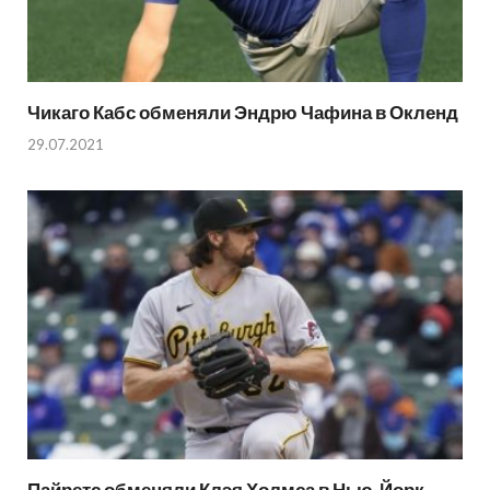
Чикаго Кабс обменяли Эндрю Чафина в Окленд
29.07.2021
Пайретс обменяли Клэя Холмса в Нью-Йорк