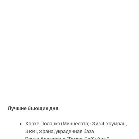
Лучшие
бьющие
дня
:
Хорхе Поланко (Миннесота): 3 из 4, хоумран,
3 RBI, 3 рана, украденная база
Рэнди Арозарена (Тампа-Бэй): 3 из 5,