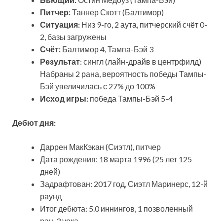
Питчер:
Таннер Скотт (Балтимор)
Ситуация:
Низ 9-го, 2 аута, питчерский счёт 0-
2, базы загружены
Счёт:
Балтимор 4, Тампа-Бэй 3
Результат
: сингл (лайн-драйв в центрфилд)
Набраны 2 рана, вероятность победы Тампы-
Бэй увеличилась с 27% до 100%
Исход игры:
победа Тампы-Бэй 5-4
Дебют дня:
Даррен МакКэкан (Сиэтл), питчер
Дата рождения: 18 марта 1996 (25 лет 125
дней)
Задрафтован: 2017 год, Сиэтл Маринерс, 12-й
раунд
Итог дебюта: 5.0 иннингов, 1 позволенный
ран, 3 уока