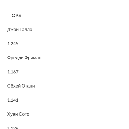
OPS
Джои Галло
1.245
Фредди Фриман
1.167
Сёхей Отани
1.141
Хуан Сото
1.128