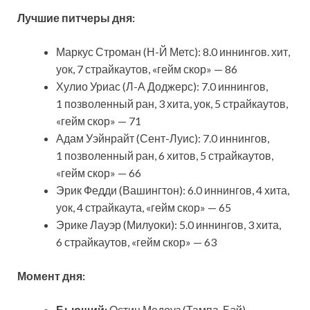
Лучшие
питчеры
дня
:
Маркус Строман (Н-Й Метс): 8.0 иннингов. хит,
уок, 7 страйкаутов, «гейм скор» — 86
Хулио Уриас (Л-А Доджерс): 7.0 иннингов,
1 позволенный ран, 3 хита, уок, 5 страйкаутов,
«гейм скор» — 71
Адам Уэйнрайт (Сент-Луис): 7.0 иннингов,
1 позволенный ран, 6 хитов, 5 страйкаутов,
«гейм скор» — 66
Эрик Федди (Вашингтон): 6.0 иннингов, 4 хита,
уок, 4 страйкаута, «гейм скор» — 65
Эрике Лауэр (Милуоки): 5.0 иннингов, 3 хита,
6 страйкаутов, «гейм скор» — 63
Момент дня:
Бьющий:
Остин Медоуз (Тампа-Бэй)