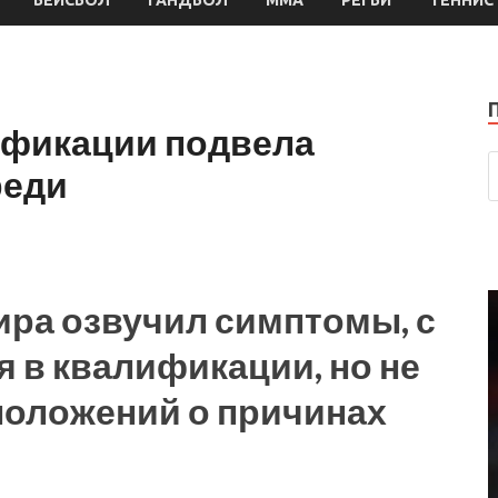
БЕЙСБОЛ
ГАНДБОЛ
ММА
РЕГБИ
ТЕННИС
ификации подвела
реди
ира озвучил симптомы, с
 в квалификации, но не
положений о причинах