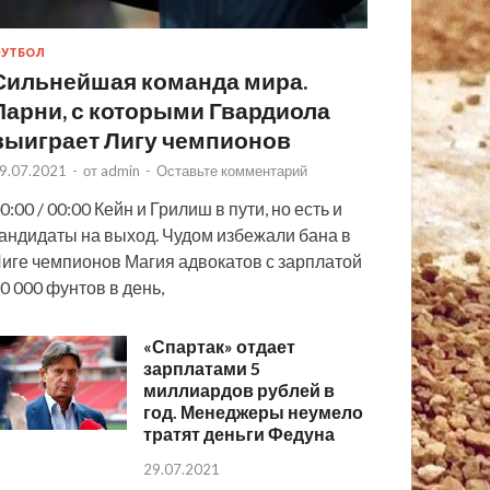
УТБОЛ
Сильнейшая команда мира.
Парни, с которыми Гвардиола
выиграет Лигу чемпионов
9.07.2021
-
от
admin
-
Оставьте комментарий
0:00 / 00:00 Кейн и Грилиш в пути, но есть и
андидаты на выход. Чудом избежали бана в
иге чемпионов Магия адвокатов с зарплатой
0 000 фунтов в день,
«Спартак» отдает
зарплатами 5
миллиардов рублей в
год. Менеджеры неумело
тратят деньги Федуна
29.07.2021