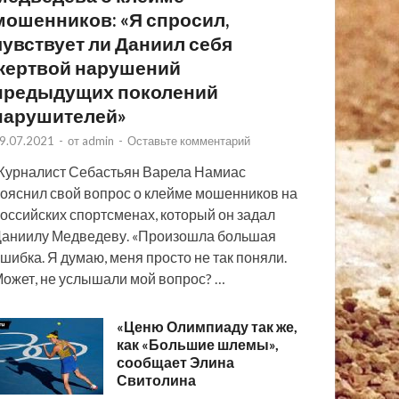
мошенников: «Я спросил,
чувствует ли Даниил себя
жертвой нарушений
предыдущих поколений
нарушителей»
9.07.2021
-
от
admin
-
Оставьте комментарий
урналист Себастьян Варела Намиас
ояснил свой вопрос о клейме мошенников на
оссийских спортсменах, который он задал
аниилу Медведеву. «Произошла большая
шибка. Я думаю, меня просто не так поняли.
ожет, не услышали мой вопрос? …
«Ценю Олимпиаду так же,
как «Большие шлемы»,
сообщает Элина
Свитолина