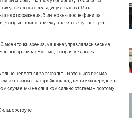
ании своему главному сопернику в борьбе за
них успехов на предыдущих этапах), Макс
ы этого поражения. В интервью после финиша
, которые помешали ему проехать круг быстрее
. С моей точки зрения, машина управлялась весьма
очно поворачиваемостью, которая не давала
мально цепляться за асфальт – и это было весьма
облемы связаны с настройками подвески или переднего
бом случае, мы не слишком сильно отстаем – поэтому
 Сильверстоуне