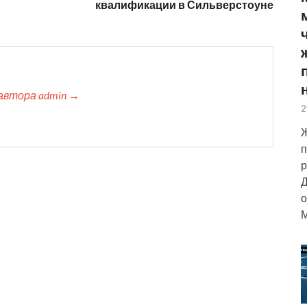
квалификации в Сильверстоуне
автора admin →
2
Ж
п
р
Д
о
М