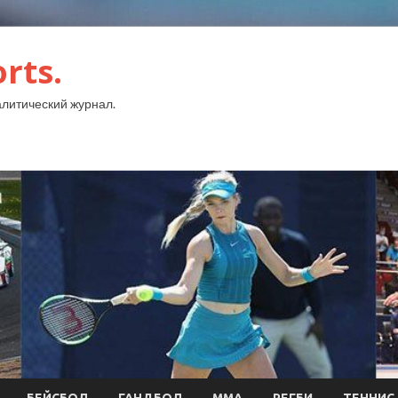
rts.
литический журнал.