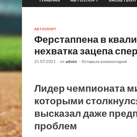
ГЛАВНАЯ
АВТОСПОРТ
БАСКЕТБОЛ
АВТОСПОРТ
Ферстаппена в квал
нехватка зацепа спе
25.07.2021
-
от
admin
-
Оставьте комментарий
Лидер чемпионата м
которыми столкнулся
высказал даже пред
проблем