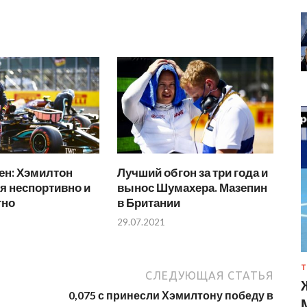
ен: Хэмилтон
Лучший обгон за три года и
я неспортивно и
вынос Шумахера. Мазепин
тно
в Британии
29.07.2021
Т
СЛЕДУЮЩАЯ СТАТЬЯ
0,075 с принесли Хэмилтону победу в