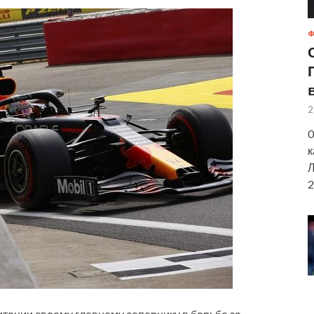
Ф
2
0
к
Л
2