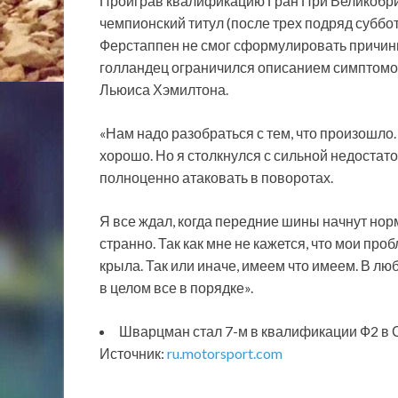
Проиграв квалификацию Гран При Великобрит
чемпионский титул (после трех подряд
суббот
Ферстаппен не смог сформулировать причин
голландец ограничился описанием симптомов
Льюиса Хэмилтона.
«Нам надо разобраться с тем, что произошло
хорошо. Но я столкнулся с сильной недостат
полноценно атаковать в поворотах.
Я все ждал, когда передние шины начнут нор
странно. Так как мне не кажется, что мои пр
крыла. Так или иначе, имеем что имеем. В лю
в целом все в порядке».
Шварцман стал 7-м в квалификации Ф2 в
Источник:
ru.motorsport.com