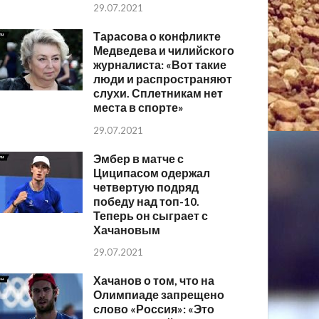
29.07.2021
Тарасова о конфликте
Медведева и чилийского
журналиста: «Вот такие
люди и распространяют
слухи. Сплетникам нет
места в спорте»
29.07.2021
Эмбер в матче с
Циципасом одержал
четвертую подряд
победу над топ-10.
Теперь он сыграет с
Хачановым
29.07.2021
Хачанов о том, что на
Олимпиаде запрещено
слово «Россия»: «Это